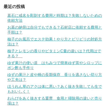
最近の投稿
墓石に戒名を彫刻する費用と時期は？失敗しないための
依頼方法
お墓の納骨は自分でもできる？石材店に依頼する費用と
手順は？
柚子のお風呂でエステ効果！やり方とピリピリの対処方
法は？
柚子とレモンの香りやビタミンC量の違いは？代用はで
きる？
ゆず果汁の使い道 はちみつで簡単ゆず茶やシロップに
ポン酢も手作り
ゆずの果汁と皮や種の長期保存 香りを逃さない切り方
や工夫は？
ほうれん草のアクは体に悪い？あく抜き失敗しても生で
もおいしく！
わらびをあく抜きする重曹 食用と掃除用の違いと売り
場は？