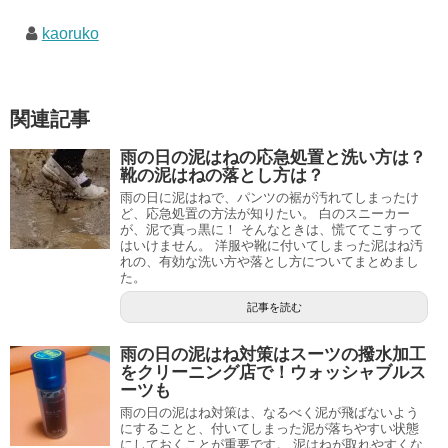
ン
だ
ド
さ
ウ
い
kaoruko
で
(
開
新
き
し
ま
い
す
ウ
)
ィ
ン
関連記事
ド
ウ
で
雨の日の泥はねの応急処置と洗い方は？
開
き
靴の泥はねの落とし方は？
ま
す
雨の日に泥はねで、パンツの裾が汚れてしまったけ
)
ど、応急処置の方法が知りたい。 白のスニーカー
が、泥で真っ黒に！ そんなときは、慌ててこすって
はいけません。 洋服や靴に付いてしまった泥はね汚
れの、有効な洗い方や落とし方についてまとめまし
た。
記事を読む
雨の日の泥はね対策はスーツの撥水加工
をクリーニング店で！ウォッシャブルス
ーツも
雨の日の泥はね対策は、なるべく泥が飛ばないよう
にすることと、付いてしまった泥が落ちやすい状態
にしておくことが重要です。 泥はねが取れやすくな