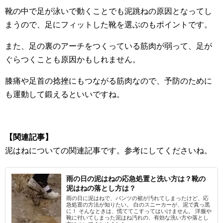
靴の中で足が泳いで動くことでも泥跳ねの原因となってし
まうので、足にフィットした靴を選ぶのもポイントです。
また、足の裏のアーチをつくっている筋肉が弱って、足が
ぐらつくことも原因かもしれません。
膝痛や足首の捻挫にもつながる筋肉なので、予防のために
も運動して鍛えるといいですね。
【関連記事】
泥はねについての関連記事です。参考にしてくださいね。
雨の日の泥はねの応急処置と洗い方は？靴の
泥はねの落とし方は？
雨の日に泥はねで、パンツの裾が汚れてしまったけど、応
急処置の方法が知りたい。 白のスニーカーが、泥で真っ黒
に！ そんなときは、慌ててこすってはいけません。 洋服や
靴に付いてしまった泥はね汚れの、有効な洗い方や落とし