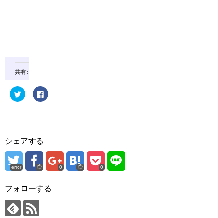
共有:
ク
F
リ
a
ッ
c
ク
e
し
b
て
o
T
o
w
k
i
で
シェアする
t
共
t
有
e
す
r
る
で
に
error
0
0
共
は
有
ク
(
リ
フォローする
新
ッ
し
ク
い
し
ウ
て
ィ
く