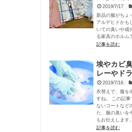
2019/7/17
新品の服がちょ
アルデヒドかも
いての臭いや成
る家具のホルム
記事を読む
埃やカビ
レーやド
2019/7/16
衣替えで、服を
すね。 この記
ないコートなど
た、服の臭いを
もお伝えします
記事を読む