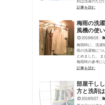
剤は洗濯のたび
記事を読む
梅雨の洗
風機の使
2019/6/19
梅雨時に、洗濯
雨の洗濯物につ
とめました。 
梅雨時の参考に
記事を読む
部屋干し
方と洗剤
2019/5/27