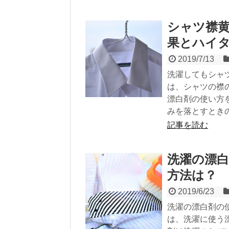
シャツ襟
果とハイ
2019/7/13
洗濯してもシャ
は、シャツの襟
漂白剤の使い方
みを落とすとき
記事を読む
洗濯の漂
方法は？
2019/6/23
洗濯の漂白剤の
は、洗濯に使う