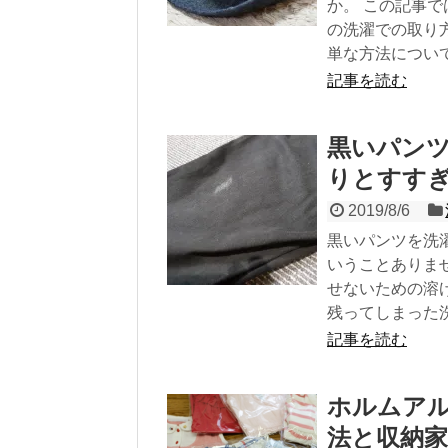
か。 この記事
の洗濯での取り
単な方法につい
記事を読む
黒いパン
りとすす
2019/8/6
黒いパンツを洗
いうことありま
せないための溶
残ってしまった
記事を読む
ホルムア
法と収納家