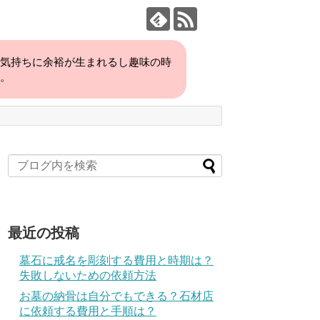
、気持ちに余裕が生まれるし趣味の時
い。
最近の投稿
墓石に戒名を彫刻する費用と時期は？
失敗しないための依頼方法
お墓の納骨は自分でもできる？石材店
に依頼する費用と手順は？