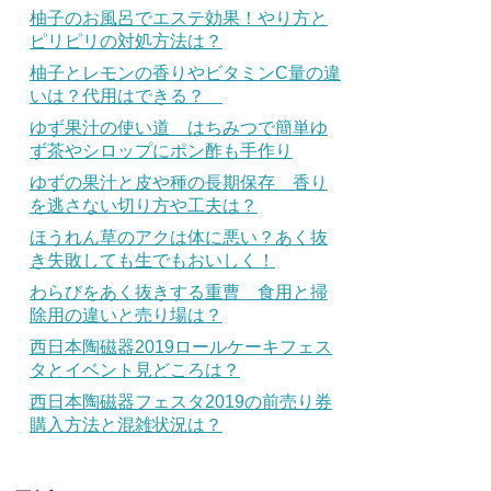
柚子のお風呂でエステ効果！やり方と
ピリピリの対処方法は？
柚子とレモンの香りやビタミンC量の違
いは？代用はできる？
ゆず果汁の使い道 はちみつで簡単ゆ
ず茶やシロップにポン酢も手作り
ゆずの果汁と皮や種の長期保存 香り
を逃さない切り方や工夫は？
ほうれん草のアクは体に悪い？あく抜
き失敗しても生でもおいしく！
わらびをあく抜きする重曹 食用と掃
除用の違いと売り場は？
西日本陶磁器2019ロールケーキフェス
タとイベント見どころは？
西日本陶磁器フェスタ2019の前売り券
購入方法と混雑状況は？