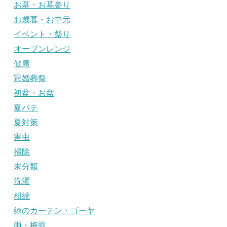
お墓・お墓参り
お歳暮・お中元
イベント・祭り
オーブンレンジ
健康
冠婚葬祭
初盆・お盆
夏バテ
夏対策
害虫
掃除
未分類
洗濯
相続
緑のカーテン・ゴーヤ
雨・梅雨