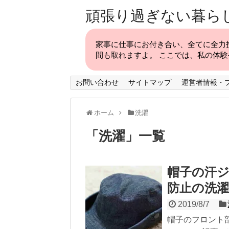
頑張り過ぎない暮ら
家事に仕事にお付き合い、全てに全力
間も取れますよ。 ここでは、私の体
お問い合わせ
サイトマップ
運営者情報・
ホーム
洗濯
「
洗濯
」
一覧
帽子の汗ジ
防止の洗
2019/8/7
帽子のフロント