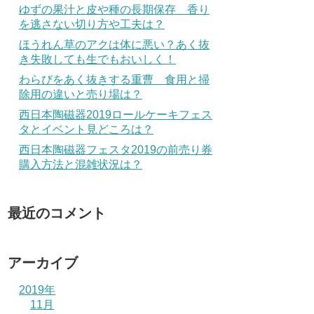
ゆずの果汁と皮や種の長期保存 香り
を逃さない切り方や工夫は？
ほうれん草のアクは体に悪い？あく抜
き失敗しても生でもおいしく！
わらびをあく抜きする重曹 食用と掃
除用の違いと売り場は？
西日本陶磁器2019ロールケーキフェス
タとイベント見どころは？
西日本陶磁器フェスタ2019の前売り券
購入方法と混雑状況は？
最近のコメント
アーカイブ
2019年
11月