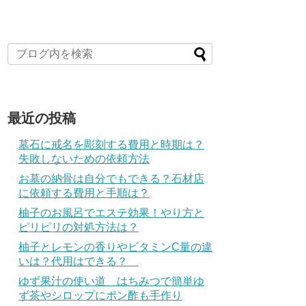
最近の投稿
墓石に戒名を彫刻する費用と時期は？
失敗しないための依頼方法
お墓の納骨は自分でもできる？石材店
に依頼する費用と手順は？
柚子のお風呂でエステ効果！やり方と
ピリピリの対処方法は？
柚子とレモンの香りやビタミンC量の違
いは？代用はできる？
ゆず果汁の使い道 はちみつで簡単ゆ
ず茶やシロップにポン酢も手作り