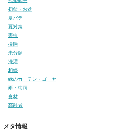
冠婚葬祭
初盆・お盆
夏バテ
夏対策
害虫
掃除
未分類
洗濯
相続
緑のカーテン・ゴーヤ
雨・梅雨
食材
高齢者
メタ情報